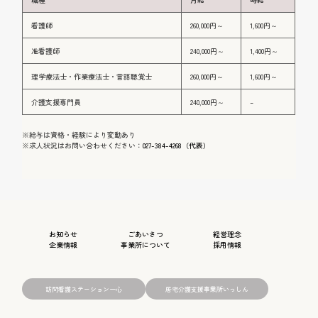
看護師
260,000円～
1,600円～
准看護師
240,000円～
1,400円～
理学療法士・作業療法士・言語聴覚士
260,000円～
1,600円～
介護支援専門員
240,000円～
–
※給与は資格・経験により変動あり
※求人状況はお問い合わせください：
027-384-4268（代表）
お知らせ
ごあいさつ
経営理念
企業情報
事業所について
採用情報
訪問看護ステーション一心
居宅介護支援事業所いっしん